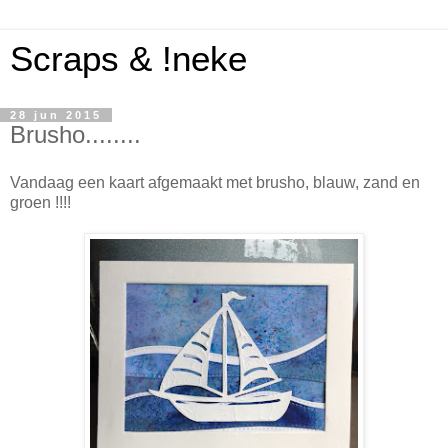
Scraps & !neke
28 jun 2015
Brusho........
Vandaag een kaart afgemaakt met brusho, blauw, zand en
groen !!!!