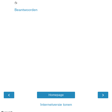
☕️
Beantwoorden
‹
›
Homepage
Internetversie tonen