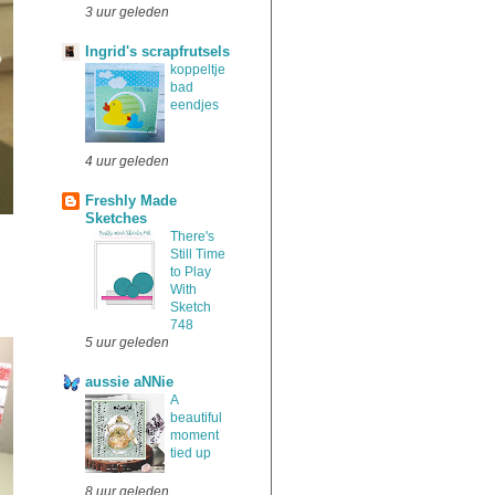
3 uur geleden
Ingrid's scrapfrutsels
koppeltje
bad
eendjes
4 uur geleden
Freshly Made
Sketches
There's
Still Time
to Play
With
Sketch
748
5 uur geleden
aussie aNNie
A
beautiful
moment
tied up
8 uur geleden