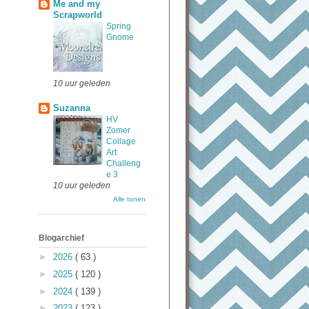
Me and my
Scrapworld
Spring
Gnome
10 uur geleden
Suzanna
HV
Zomer
Collage
Art
Challeng
e 3
10 uur geleden
Alle tonen
Blogarchief
►
2026
( 63 )
►
2025
( 120 )
►
2024
( 139 )
►
2023
( 123 )