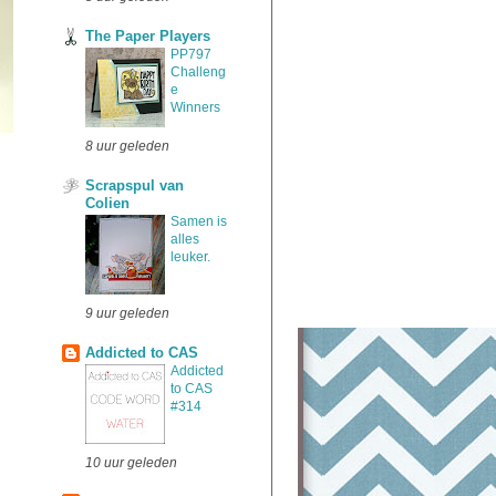
The Paper Players
PP797
Challeng
e
Winners
8 uur geleden
Scrapspul van
Colien
Samen is
alles
leuker.
9 uur geleden
Addicted to CAS
Addicted
to CAS
#314
10 uur geleden