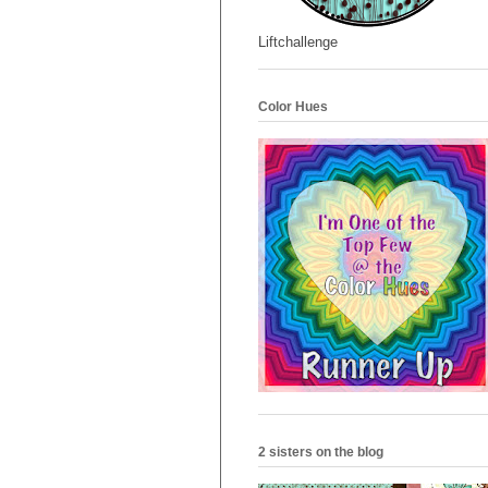
Liftchallenge
Color Hues
2 sisters on the blog