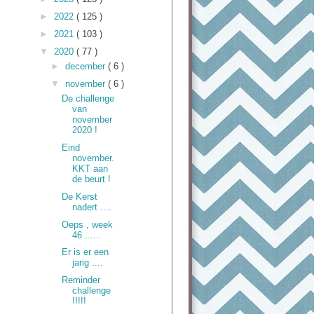
►
2022
( 125 )
►
2021
( 103 )
▼
2020
( 77 )
►
december
( 6 )
▼
november
( 6 )
De challenge
van
november
2020 !
Eind
november.
KKT aan
de beurt !
De Kerst
nadert ....
Oeps , week
46 ......
Er is er een
jarig ....
Reminder
challenge
!!!!!